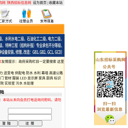
购网
陕西招标信息网
设为首页
|
收藏本站
索
友情提示：政府采购栏目一定要搜索 这里
力
送变电
供配电
防水
水利
幕墙
高速公路
阀门
管材
服装
LED
显示屏
家具
厨具
标识
医院
实验室
污水
水处理
陆
：本站从未向会员打电话询问密码，请勿