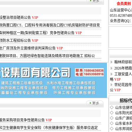
会员类别
山东运营中心
0531-823974
建设整治项目磋商公告
VIP
业务咨询QQ
院购置口腔CT、口腔科专用消毒锅及口腔CT机房辐射防护项目竞
梨树种植区一期(梨树配套工程）竞争性磋商公告
VIP
楼顶防水工程招标公告
VIP
年主厂房顶及外立面维修谈判采购公告
VIP
新建脱锌项目、方圆坯绿色智能连铸及精炼项目地勘施工 招标公
翰林府邸前
2026年
工银安盛人
略
VIP
世纪花园冬
公
VIP
◇ 山东海逸
招标代
◇ 山东信捷
◇ 山东阳光
◇ 山东广源
◇ 山东省水
计服务采购项目竞争性磋商公告
VIP
◇ 山东邦润
和卫生健康局学生安全保险（市民健康保学生版）服务单位选定
◇ 山东华舜