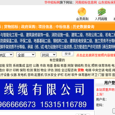
华中招标网
旗下网站：
河南招标信息网
山东招标采
标
|
货物招标
|
政府采购
|
项目信息
|
中标信息
|
历史数据查询
点击此处跳转至按照内容搜
有您需要的
智能
安防
系统集成
监控
公路
市政
地基
基础
桩基
网架
钢结构
亮化
照明
体育场地
电
造价
审计
印刷
保险
检测
策划
物业
评估
测绘
全过程咨询
货物
:
电梯
中央空调
电缆
医疗设备
仪器
发电机
音响
起重机
饮水安全
护栏
石材
软件
体育器材
环卫
门窗
窗帘
用户登
本站郑重声明
上当！
用户名：
密码：