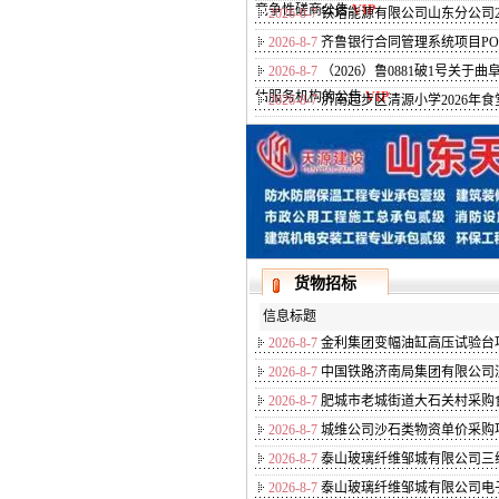
竞争性磋商公告
VIP
2026-8-7
铁塔能源有限公司山东分公司2
2026-8-7
齐鲁银行合同管理系统项目P
2026-8-7
（2026）鲁0881破1号
估服务机构的公告
VIP
2026-8-7
济南起步区清源小学2026年
货物招标
信息标题
2026-8-7
金利集团变幅油缸高压试验台
2026-8-7
中国铁路济南局集团有限公司
2026-8-7
肥城市老城街道大石关村采购
2026-8-7
城维公司沙石类物资单价采购
2026-8-7
泰山玻璃纤维邹城有限公司三
2026-8-7
泰山玻璃纤维邹城有限公司电