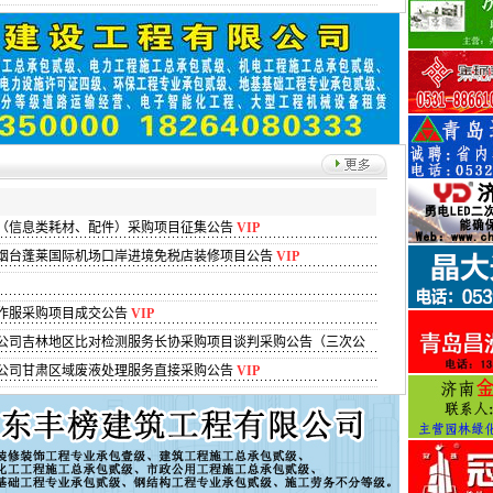
◇ 山东省吉
◇ 山东新世
◇ 山东盛华
◇ 山东省齐
◇ 山东衡天
◇ 山东建业
◇ 山东省成
◇ 济南山东
◇ 济南山东
◇ 济南山东
◇ 山东弘裕
（信息类耗材、配件）采购项目征集公告
VIP
◇ 济南市公
◇ 济南国咨
烟台蓬莱国际机场口岸进境免税店装修项目公告
VIP
◇ 济南城益
◇ 济南城益
◇ 山东龙达工
作服采购项目成交公告
VIP
82666860
公司吉林地区比对检测服务长协采购项目谈判采购公告（三次公
公司甘肃区域废液处理服务直接采购公告
VIP