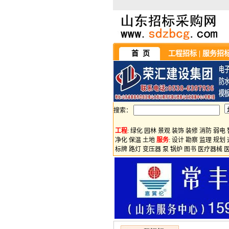
首 页
工程招标
|
服务招
搜索：
工程
:
绿化
园林
景观
装饰
装修
消防
弱电
净化
保温
土地
服务
:
设计
勘察
监理
规划
标牌
路灯
变压器
泵
锅炉
图书
医疗器械