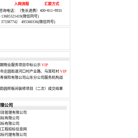
入网流程
汇款方式
咨询电话：（免长途费）
89 13685321419(微信同号)
：
373387742
495360336
(微信同号)
期物业服务项目中标公示
VIP
栖霞市庄园街道河口村产业路、马耳旺村
VIP
寿保险有限公司山东分公司服务机构战
韵园样板间装修项目（二次）成交结果
恒安招标有限公司
理公司
项目管理有限公司
招标有限公司
招标有限公司
利工程招标信息网
招标代理有限公司
招标代理有限公司