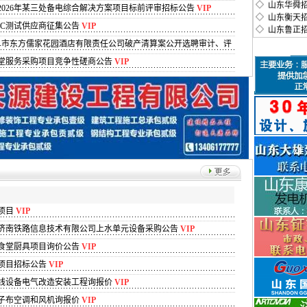
◇ 山东衡天
026年某三处备电综合解决方案项目标前评审招标公告
VIP
◇ 山东鲁正
OC测试供应商征集公告
VIP
◇ 山东鲁育
关于曲阜市东方儒家花园酒店有限责任公司破产清算案公开选聘审计、评
◇ 山东省鲁
◇ 山东华标
食堂服务采购项目竞争性磋商公告
VIP
◇ 山东长庚
◇ 山东正平
◇ 山东省齐
◇ 山东三阳
◇ 山东水务
◇ 山东朝阳
◇ 山东兴联
◇ 山东省国
◇ 山东齐信
◇ 山东和德
◇ 山东日新
◇ 山东天平
项目
VIP
◇ 山东中钢
济南铁路信息技术有限公司上水单元设备采购公告
VIP
◇ 山东和信
◇ 山东和瑞
食堂厨具项目询价公告
VIP
◇ 山东颐隆
项目招标公告
VIP
◇ 山东懋林
◇ 山东广信
线设备电气改造安装工程询报价
VIP
◇ 山东三木
子布空调和风机询报价
VIP
◇ 山东信一