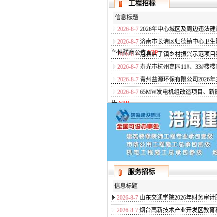
工程招标
信息标题
2026-8-7
2026年中心城区及周边违法
2026-8-7
济南市长清区归德镇中心卫生
争性磋商公告
VIP
2026-8-7
冠县店子镇乡村振兴示范项目
2026-8-7
寿光市杭州嘉园11#、33#楼
2026-8-7
青州益源环保有限公司2026
2026-8-7
65MW发电机组改造项目、
告
VIP
服务招标
信息标题
2026-8-7
山东交通学院2026年财务审
2026-8-7
烟台高新技术产业开发区教育