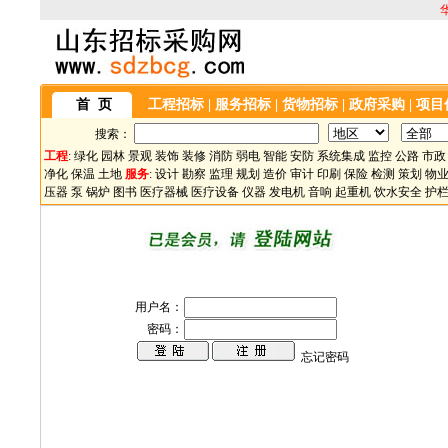
首 页
工程招标
|
服务招标
|
货物招标
|
政府采购
|
项目
搜索：
工程
:
绿化
园林
景观
装饰
装修
消防
弱电
智能
安防
系统集成
监控
公路
市政
净化
保温
土地
服务
:
设计
勘察
监理
规划
造价
审计
印刷
保险
检测
策划
物
压器
泵
锅炉
图书
医疗器械
医疗设备
仪器
发电机
音响
起重机
饮水安全
护
用户名：
密码：
忘记密码