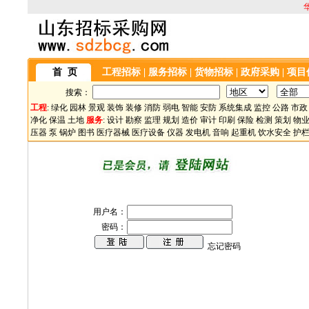
首 页
工程招标
|
服务招标
|
货物招标
|
政府采购
|
项目
搜索：
工程
:
绿化
园林
景观
装饰
装修
消防
弱电
智能
安防
系统集成
监控
公路
市政
净化
保温
土地
服务
:
设计
勘察
监理
规划
造价
审计
印刷
保险
检测
策划
物
压器
泵
锅炉
图书
医疗器械
医疗设备
仪器
发电机
音响
起重机
饮水安全
护
用户名：
密码：
忘记密码