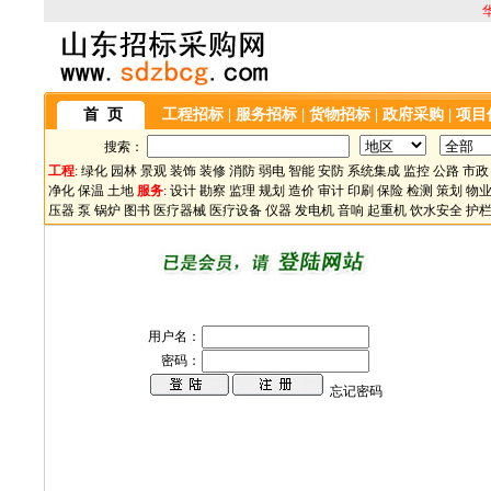
首 页
工程招标
|
服务招标
|
货物招标
|
政府采购
|
项目
搜索：
工程
:
绿化
园林
景观
装饰
装修
消防
弱电
智能
安防
系统集成
监控
公路
市政
净化
保温
土地
服务
:
设计
勘察
监理
规划
造价
审计
印刷
保险
检测
策划
物
压器
泵
锅炉
图书
医疗器械
医疗设备
仪器
发电机
音响
起重机
饮水安全
护
用户名：
密码：
忘记密码