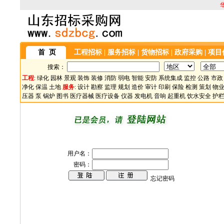
首 页
工程招标
|
服务招标
|
货物招标
|
政府采购
|
项目
搜索：
工程
:
绿化
园林
景观
装饰
装修
消防
弱电
智能
安防
系统集成
监控
公路
市政
净化
保温
土地
服务
:
设计
勘察
监理
规划
造价
审计
印刷
保险
检测
策划
物
压器
泵
锅炉
图书
医疗器械
医疗设备
仪器
发电机
音响
起重机
饮水安全
护
用户名：
密码：
忘记密码