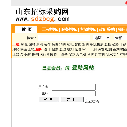
首 页
工程招标
|
服务招标
|
货物招标
|
政府采购
|
项目
搜索：
工程
:
绿化
园林
景观
装饰
装修
消防
弱电
智能
安防
系统集成
监控
公路
市政
净化
保温
土地
服务
:
设计
勘察
监理
规划
造价
审计
印刷
保险
检测
策划
物
压器
泵
锅炉
图书
医疗器械
医疗设备
仪器
发电机
音响
起重机
饮水安全
护
用户名：
密码：
忘记密码