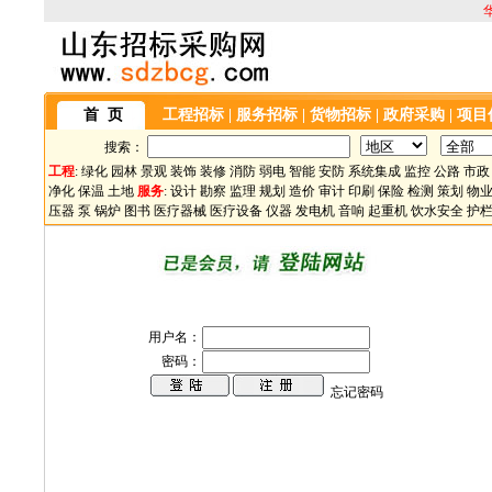
首 页
工程招标
|
服务招标
|
货物招标
|
政府采购
|
项目
搜索：
工程
:
绿化
园林
景观
装饰
装修
消防
弱电
智能
安防
系统集成
监控
公路
市政
净化
保温
土地
服务
:
设计
勘察
监理
规划
造价
审计
印刷
保险
检测
策划
物
压器
泵
锅炉
图书
医疗器械
医疗设备
仪器
发电机
音响
起重机
饮水安全
护
用户名：
密码：
忘记密码