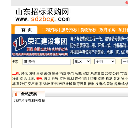
首 页
工程招标
|
服务招标
|
货物招标
|
政府采购
|
项目
搜索：
工程
:
绿化
园林
景观
装饰
装修
消防
弱电
智能
安防
系统集成
监控
公路
市政
净化
保温
土地
服务
:
设计
勘察
监理
规划
造价
审计
印刷
保险
检测
策划
物业
标牌
路灯
变压器
泵
锅炉
图书
医疗器械
医疗设备
仪器
发电机
音响
起重机
全站搜索
现在还没有相关数据