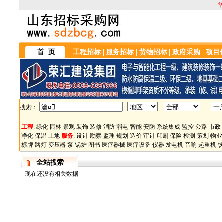
首 页
工程招标
|
服务招标
|
货物招标
|
政府采购
|
项目
搜索：
工程
:
绿化
园林
景观
装饰
装修
消防
弱电
智能
安防
系统集成
监控
公路
市政
净化
保温
土地
服务
:
设计
勘察
监理
规划
造价
审计
印刷
保险
检测
策划
物业
标牌
路灯
变压器
泵
锅炉
图书
医疗器械
医疗设备
仪器
发电机
音响
起重机
全站搜索
现在还没有相关数据