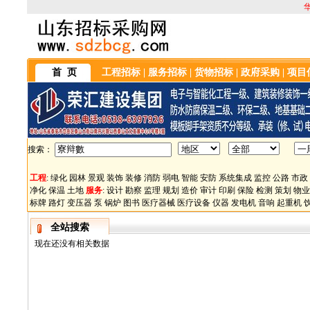
首 页
工程招标
|
服务招标
|
货物招标
|
政府采购
|
项目
搜索：
工程
:
绿化
园林
景观
装饰
装修
消防
弱电
智能
安防
系统集成
监控
公路
市政
净化
保温
土地
服务
:
设计
勘察
监理
规划
造价
审计
印刷
保险
检测
策划
物业
标牌
路灯
变压器
泵
锅炉
图书
医疗器械
医疗设备
仪器
发电机
音响
起重机
全站搜索
现在还没有相关数据