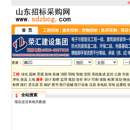
首 页
工程招标
|
服务招标
|
货物招标
|
政府采购
|
项目
搜索：
工程
:
绿化
园林
景观
装饰
装修
消防
弱电
智能
安防
系统集成
监控
公路
市政
净化
保温
土地
服务
:
设计
勘察
监理
规划
造价
审计
印刷
保险
检测
策划
物业
标牌
路灯
变压器
泵
锅炉
图书
医疗器械
医疗设备
仪器
发电机
音响
起重机
全站搜索
现在还没有相关数据