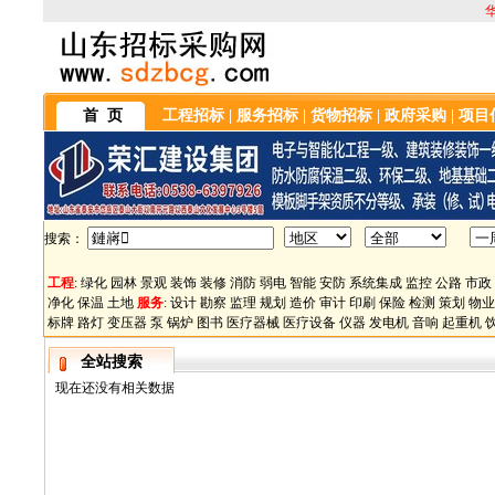
首 页
工程招标
|
服务招标
|
货物招标
|
政府采购
|
项目
搜索：
工程
:
绿化
园林
景观
装饰
装修
消防
弱电
智能
安防
系统集成
监控
公路
市政
净化
保温
土地
服务
:
设计
勘察
监理
规划
造价
审计
印刷
保险
检测
策划
物业
标牌
路灯
变压器
泵
锅炉
图书
医疗器械
医疗设备
仪器
发电机
音响
起重机
全站搜索
现在还没有相关数据