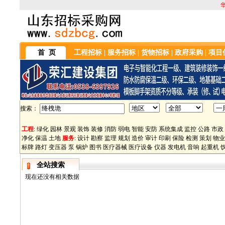
首 页
工程招标
|
服务招标
|
货物招标
|
政府采购
|
项目
搜索：
工程
:
绿化
园林
景观
装饰
装修
消防
弱电
智能
安防
系统集成
监控
公路
市政
净化
保温
土地
服务
:
设计
勘察
监理
规划
造价
审计
印刷
保险
检测
策划
物业
标牌
路灯
变压器
泵
锅炉
图书
医疗器械
医疗设备
仪器
发电机
音响
起重机
全站搜索
现在还没有相关数据