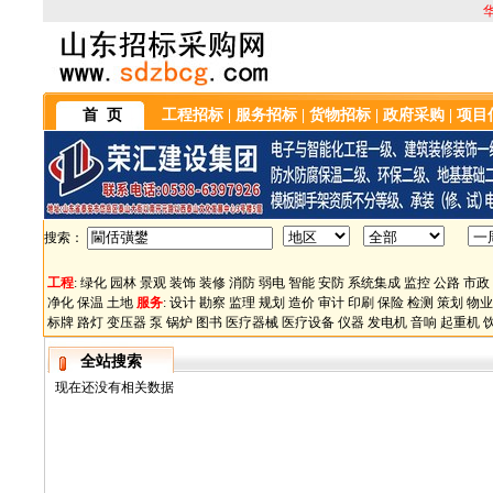
首 页
工程招标
|
服务招标
|
货物招标
|
政府采购
|
项目
搜索：
工程
:
绿化
园林
景观
装饰
装修
消防
弱电
智能
安防
系统集成
监控
公路
市政
净化
保温
土地
服务
:
设计
勘察
监理
规划
造价
审计
印刷
保险
检测
策划
物业
标牌
路灯
变压器
泵
锅炉
图书
医疗器械
医疗设备
仪器
发电机
音响
起重机
全站搜索
现在还没有相关数据