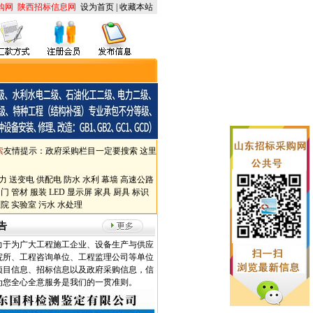
购网
陕西招标信息网
设为首页
|
收藏本站
索
友情提示：政府采购栏目一定要搜索 这里
力
送变电
供配电
防水
水利
幕墙
高速公路
阀门
管材
服装
LED
显示屏
家具
厨具
标识
医院
实验室
污水
水处理
告
力于为广大工程施工企业、设备生产与供应
院所、工程咨询单位、工程监理公司等单位
项目信息、招标信息以及政府采购信息，信
为您全心全意服务是我们的一贯准则。