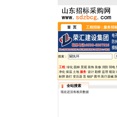
首 页
工程招标
|
服务招
搜索：
工程
:
绿化
园林
景观
装饰
装修
消防
弱电
净化
保温
土地
服务
:
设计
勘察
监理
规划
标牌
路灯
变压器
泵
锅炉
图书
医疗器械
全站搜索
现在还没有相关数据