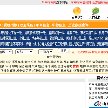
华中招标网
旗下网站：
河南招标信息网
山东招标采
标
|
货物招标
|
政府采购
|
项目信息
|
中标信息
|
历史数据查询
点击此处跳转至按照内容搜
有您需要的
智能
安防
系统集成
监控
公路
市政
地基
基础
桩基
网架
钢结构
亮化
照明
体育场地
电
造价
审计
印刷
保险
检测
策划
物业
评估
测绘
全过程咨询
货物
:
电梯
中央空调
电缆
医疗设备
仪器
发电机
音响
起重机
饮水安全
护栏
石材
软件
体育器材
环卫
门窗
窗帘
网站公
本网站主要致
商、勘察设计
提供最新拟建
息全部免费，