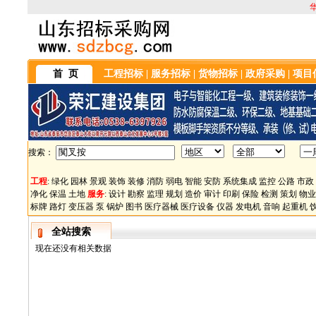
首 页
工程招标
|
服务招标
|
货物招标
|
政府采购
|
项目
搜索：
工程
:
绿化
园林
景观
装饰
装修
消防
弱电
智能
安防
系统集成
监控
公路
市政
净化
保温
土地
服务
:
设计
勘察
监理
规划
造价
审计
印刷
保险
检测
策划
物业
标牌
路灯
变压器
泵
锅炉
图书
医疗器械
医疗设备
仪器
发电机
音响
起重机
全站搜索
现在还没有相关数据